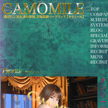
吉原高級ソープランド【カモミール】 七瀬プロフィール
TOP
COMPA
SCHED
SYSTEM
BLOG
SPECIA
GRAVUR
INFORM
RECRUI
MENS
RECRUI
オ
ン
リ
ー